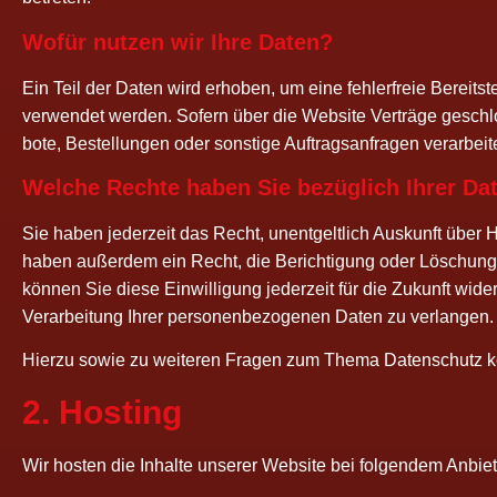
Wofür nut­zen wir Ihre Daten?
Ein Teil der Daten wird erho­ben, um eine feh­ler­freie Bereit­st
ver­wen­det wer­den. Sofern über die Web­site Ver­trä­ge geschl
bo­te, Bestel­lun­gen oder sons­ti­ge Auf­trags­an­fra­gen verarbeit
Wel­che Rech­te haben Sie bezüg­lich Ihrer Da
Sie haben jeder­zeit das Recht, unent­gelt­lich Aus­kunft über H
haben außer­dem ein Recht, die Berich­ti­gung oder Löschung die
kön­nen Sie die­se Ein­wil­li­gung jeder­zeit für die Zukunft w
Ver­ar­bei­tung Ihrer per­so­nen­be­zo­ge­nen Daten zu ver­lan­ge
Hier­zu sowie zu wei­te­ren Fra­gen zum The­ma Daten­schutz k
2. Hos­ting
Wir hos­ten die Inhal­te unse­rer Web­site bei fol­gen­dem Anbiet