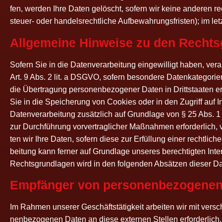
fen, wer­den Ihre Daten gelöscht, sofern wir kei­ne ande­ren rec
steu­er- oder han­dels­recht­li­che Auf­be­wah­rungs­fris­ten); im 
All­ge­mei­ne Hin­wei­se zu den Rechts­
Sofern Sie in die Daten­ver­ar­bei­tung ein­ge­wil­ligt haben, ver
Art. 9 Abs. 2 lit. a DSGVO, sofern beson­de­re Daten­ka­te­go­rien
die Über­tra­gung per­so­nen­be­zo­ge­ner Daten in Dritt­staa­ten
Sie in die Spei­che­rung von Coo­kies oder in den Zugriff auf Infor
Daten­ver­ar­bei­tung zusätz­lich auf Grund­la­ge von § 25 Abs. 1 
zur Durch­füh­rung vor­ver­trag­li­cher Maß­nah­men erfor­der­lich,
ten wir Ihre Daten, sofern die­se zur Erfül­lung einer recht­li­ch
bei­tung kann fer­ner auf Grund­la­ge unse­res berech­tig­ten Inte
Rechts­grund­la­gen wird in den fol­gen­den Absät­zen die­ser Dat
Emp­fän­ger von per­so­nen­be­zo­ge­ne
Im Rah­men unse­rer Geschäfts­tä­tig­keit arbei­ten wir mit ver­s
nen­be­zo­ge­nen Daten an die­se exter­nen Stel­len erfor­der­li