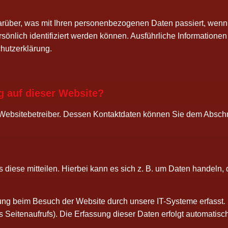
ar­über, was mit Ihren per­so­nen­be­zo­ge­nen Daten pas­siert, wen
n­lich iden­ti­fi­ziert wer­den kön­nen. Aus­führ­li­che Infor­ma­tio
chutzerklärung.
ung auf die­ser Website?
eb­site­be­trei­ber. Des­sen Kon­takt­da­ten kön­nen Sie dem Abschnit
­se mit­tei­len. Hier­bei kann es sich z. B. um Daten han­deln, die
­gung beim Besuch der Web­site durch unse­re IT-Sys­te­me erfasst.
s Sei­ten­auf­rufs). Die Erfas­sung die­ser Daten erfolgt auto­ma­tis