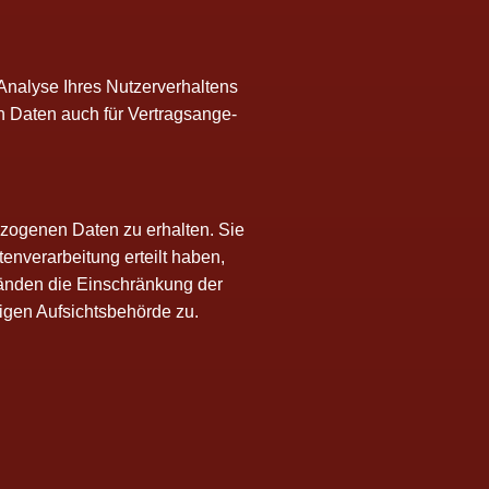
a­ly­se Ihres Nut­zer­ver­hal­tens
n Daten auch für Ver­trags­an­ge­
­zo­ge­nen Daten zu erhal­ten. Sie
­ver­ar­bei­tung erteilt haben,
tän­den die Ein­schrän­kung der
­gen Auf­sichts­be­hör­de zu.