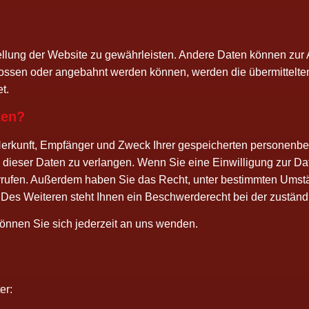
el­lung der Web­site zu gewähr­leis­ten. Ande­re Daten kön­nen zur An
os­sen oder ange­bahnt wer­den kön­nen, wer­den die über­mit­tel­te
et.
ten?
er­kunft, Emp­fän­ger und Zweck Ihrer gespei­cher­ten per­so­nen­be
­ser Daten zu ver­lan­gen. Wenn Sie eine Ein­wil­li­gung zur Daten
ider­ru­fen. Außer­dem haben Sie das Recht, unter bestimm­ten Ums
n. Des Wei­te­ren steht Ihnen ein Beschwer­de­recht bei der zustän­di
ön­nen Sie sich jeder­zeit an uns wenden.
er: