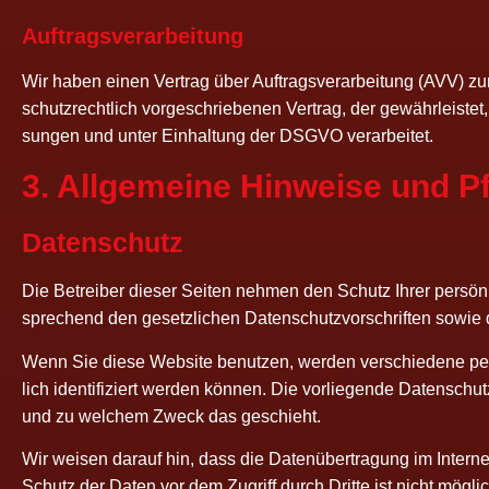
Auf­trags­ver­ar­bei­tung
Wir haben einen Ver­trag über Auf­trags­ver­ar­bei­tung (AVV) 
schutz­recht­lich vor­ge­schrie­be­nen Ver­trag, der gewähr­leis­t
sun­gen und unter Ein­hal­tung der DSGVO verarbeitet.
3. All­ge­mei­ne Hin­wei­se und 
Daten­schutz
Die Betrei­ber die­ser Sei­ten neh­men den Schutz Ihrer per­sön­
spre­chend den gesetz­li­chen Daten­schutz­vor­schrif­ten sowi
Wenn Sie die­se Web­site benut­zen, wer­den ver­schie­de­ne per
lich iden­ti­fi­ziert wer­den kön­nen. Die vor­lie­gen­de Daten­sch
und zu wel­chem Zweck das geschieht.
Wir wei­sen dar­auf hin, dass die Daten­über­tra­gung im Inter­net
Schutz der Daten vor dem Zugriff durch Drit­te ist nicht möglic