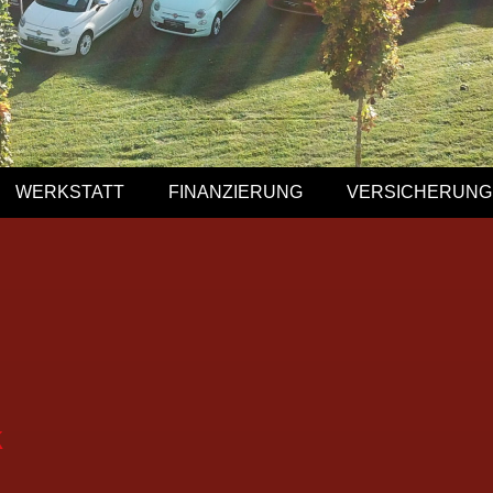
WERK­STATT
FINAN­ZIE­RUNG
VER­SI­CHE­RUNG
k