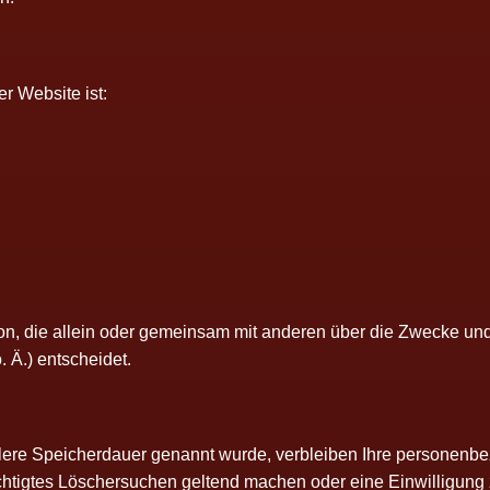
ser Web­site ist:
 Per­son, die allein oder gemein­sam mit ande­ren über die Zwe­cke und
. Ä.) entscheidet.
l­le­re Spei­cher­dau­er genannt wur­de, ver­blei­ben Ihre per­so­nen­
h­tig­tes Löscher­su­chen gel­tend machen oder eine Ein­wil­li­gung z