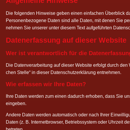
All­ge­mei­ne Hinweise
Die fol­gen­den Hin­wei­se geben einen ein­fa­chen Über­blick d
Per­so­nen­be­zo­ge­ne Daten sind alle Daten, mit denen Sie per­sö
neh­men Sie unse­rer unter die­sem Text auf­ge­führ­ten Datens
Daten­er­fas­sung auf die­ser Website
Wer ist ver­ant­wort­lich für die Daten­er­fas­s
Die Daten­ver­ar­bei­tung auf die­ser Web­site erfolgt durch den W
chen Stel­le“ in die­ser Daten­schutz­er­klä­rung entnehmen.
Wie erfas­sen wir Ihre Daten?
Ihre Daten wer­den zum einen dadurch erho­ben, dass Sie uns die
eingeben.
Ande­re Daten wer­den auto­ma­tisch oder nach Ihrer Ein­wil­li
Daten (z. B. Inter­net­brow­ser, Betriebs­sys­tem oder Uhr­zeit de
betreten.