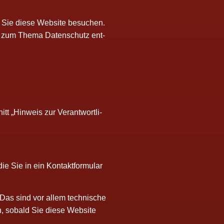
n Sie die­se Web­site besu­chen.
­nen zum The­ma Daten­schutz ent­
t „Hin­weis zur Ver­ant­wort­li­
 Sie in ein Kon­takt­for­mu­lar
 Das sind vor allem tech­ni­sche
ch, sobald Sie die­se Web­site