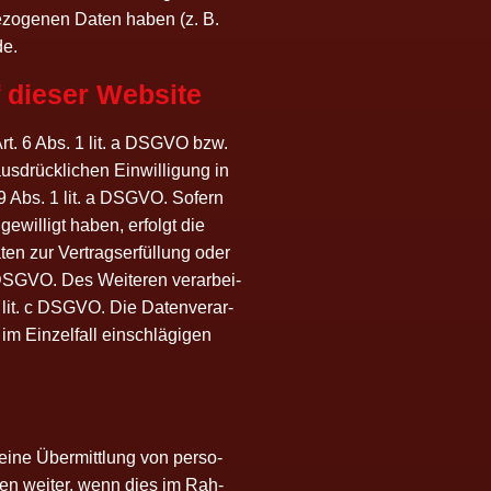
be­zo­ge­nen Daten haben (z. B.
de.
f die­ser Website
n Art. 6 Abs. 1 lit. a DSGVO bzw.
­drück­li­chen Ein­wil­li­gung in
. 49 Abs. 1 lit. a DSGVO. Sofern
ge­wil­ligt haben, erfolgt die
en zur Ver­trags­er­fül­lung oder
b DSGVO. Des Wei­te­ren ver­ar­bei­
 1 lit. c DSGVO. Die Daten­ver­ar­
m Ein­zel­fall ein­schlä­gi­gen
 eine Über­mitt­lung von per­so­
­len wei­ter, wenn dies im Rah­