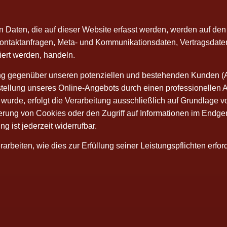
en Daten, die auf die­ser Web­site erfasst wer­den, wer­den auf den
n­takt­an­fra­gen, Meta- und Kom­mu­ni­ka­ti­ons­da­ten, Ver­trags­da­
riert wer­den, handeln.
lung gegen­über unse­ren poten­zi­el­len und bestehen­den Kun­den 
­stel­lung unse­res Online-Ange­bots durch einen pro­fes­sio­nel­len Anb
ur­de, erfolgt die Ver­ar­bei­tung aus­schließ­lich auf Grund­la­ge 
rung von Coo­kies oder den Zugriff auf Infor­ma­tio­nen im End­ge­
ng ist jeder­zeit widerrufbar.
­bei­ten, wie dies zur Erfül­lung sei­ner Leis­tungs­pflich­ten erfor­