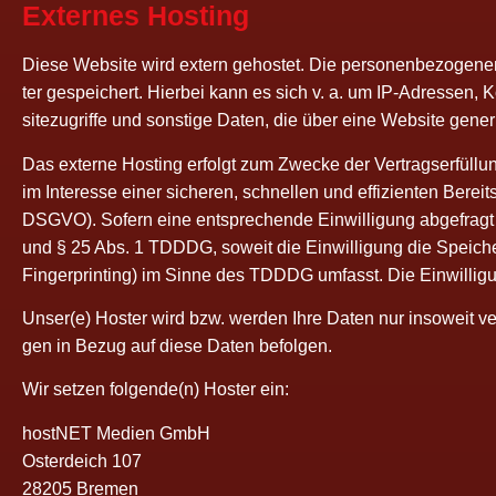
Exter­nes Hosting
Die­se Web­site wird extern gehos­tet. Die per­so­nen­be­zo­ge­n
ter gespei­chert. Hier­bei kann es sich v. a. um IP-Adres­sen, Ko
site­zu­grif­fe und sons­ti­ge Daten, die über eine Web­site gene­
Das exter­ne Hos­ting erfolgt zum Zwe­cke der Ver­trags­er­fül­
im Inter­es­se einer siche­ren, schnel­len und effi­zi­en­ten Bereit
DSGVO). Sofern eine ent­spre­chen­de Ein­wil­li­gung abge­fragt w
und § 25 Abs. 1 TDDDG, soweit die Ein­wil­li­gung die Spei­che­
Fin­ger­prin­ting) im Sin­ne des TDDDG umfasst. Die Ein­wil­li­gu
Unser(e) Hos­ter wird bzw. wer­den Ihre Daten nur inso­weit ver­ar
gen in Bezug auf die­se Daten befolgen.
Wir set­zen folgende(n) Hos­ter ein:
host­NET Medi­en GmbH
Oster­deich 107
28205 Bremen