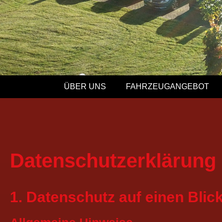
ÜBER UNS
FAHR­ZEUG­AN­GE­BOT
Datenschutz­erklärung
1. Daten­schutz auf einen Blic