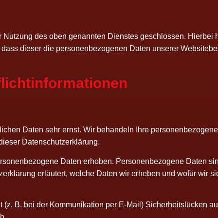
zur Nut­zung des oben genann­ten Diens­tes geschlos­sen. Hier­bei
et, dass die­ser die per­so­nen­be­zo­ge­nen Daten unse­rer Web­site­
Pflichtinformationen
li­chen Daten sehr ernst. Wir behan­deln Ihre per­so­nen­be­zo­ge­ne
e die­ser Datenschutzerklärung.
­so­nen­be­zo­ge­ne Daten erho­ben. Per­so­nen­be­zo­ge­ne Daten s
utz­er­klä­rung erläu­tert, wel­che Daten wir erhe­ben und wofür wir s
 (z. B. bei der Kom­mu­ni­ka­ti­on per E‑Mail) Sicher­heits­lü­cken au
h.