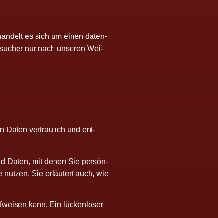
 han­delt es sich um einen daten­
be­su­cher nur nach unse­ren Wei­
n Daten ver­trau­lich und ent­
ind Daten, mit denen Sie per­sön­
ie nut­zen. Sie erläu­tert auch, wie
f­wei­sen kann. Ein lücken­lo­ser