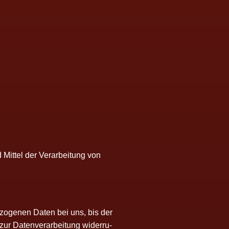
 Mit­tel der Ver­ar­bei­tung von
be­zo­ge­nen Daten bei uns, bis der
ur Daten­ver­ar­bei­tung wider­ru­