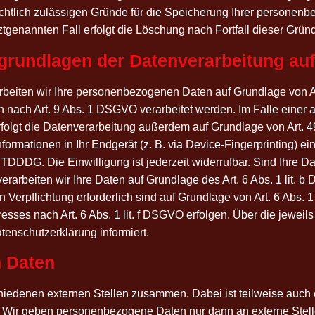
ht­lich zuläs­si­gen Grün­de für die Spei­che­rung Ihrer per­so­nen­
letzt­ge­nann­ten Fall erfolgt die Löschung nach Fort­fall die­ser Grün
grund­la­gen der Daten­ver­ar­bei­tung au
­ar­bei­ten wir Ihre per­so­nen­be­zo­ge­nen Daten auf Grund­la­ge vo
 nach Art. 9 Abs. 1 DSGVO ver­ar­bei­tet wer­den. Im Fal­le einer aus
 erfolgt die Daten­ver­ar­bei­tung außer­dem auf Grund­la­ge von Art
­ma­tio­nen in Ihr End­ge­rät (z. B. via Device-Fin­ger­prin­ting) ein­
TDDDG. Die Ein­wil­li­gung ist jeder­zeit wider­ruf­bar. Sind Ihre Dat
 ver­ar­bei­ten wir Ihre Daten auf Grund­la­ge des Art. 6 Abs. 1 lit. 
en Ver­pflich­tung erfor­der­lich sind auf Grund­la­ge von Art. 6 Abs.
r­es­ses nach Art. 6 Abs. 1 lit. f DSGVO erfol­gen. Über die jeweils i
en­schutz­er­klä­rung informiert.
n Daten
chie­de­nen exter­nen Stel­len zusam­men. Dabei ist teil­wei­se auch
ch. Wir geben per­so­nen­be­zo­ge­ne Daten nur dann an exter­ne Stel