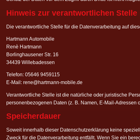
Hin­weis zur ver­ant­wort­li­chen Stelle
Die ver­ant­wort­li­che Stel­le für die Daten­ver­ar­bei­tung auf die­
Hart­mann Automobile
Renè Hartmann
Bor­ling­hau­se­ner Str. 16
34439 Willebadessen
Tele­fon: 05646 9459115
E‑Mail: rene@hartmann-mobile.de
Ver­ant­wort­li­che Stel­le ist die natür­li­che oder juris­ti­sche
per­so­nen­be­zo­ge­nen Daten (z. B. Namen, E‑Mail-Adres­sen o
Spei­cher­dau­er
Soweit inner­halb die­ser Daten­schutz­er­klä­rung kei­ne spe­zi­e
Zweck für die Daten­ver­ar­bei­tung ent­fällt. Wenn Sie ein berec