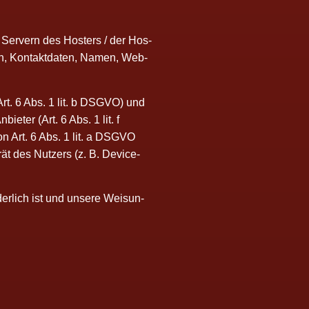
 Ser­vern des Hos­ters / der Hos­
ten, Kon­takt­da­ten, Namen, Web­
(Art. 6 Abs. 1 lit. b DSGVO) und
ie­ter (Art. 6 Abs. 1 lit. f
von Art. 6 Abs. 1 lit. a DSGVO
rät des Nut­zers (z. B. Device-
der­lich ist und unse­re Wei­sun­